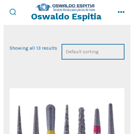
Saltar
al
Oswaldo Espitia
alternar
men
contenido
la
búsqueda
Showing all 13 results